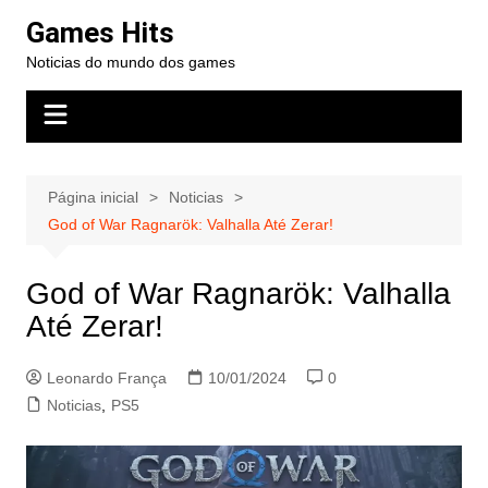
Ir
Games Hits
para
Noticias do mundo dos games
o
conteúdo
Página inicial
Noticias
God of War Ragnarök: Valhalla Até Zerar!
God of War Ragnarök: Valhalla
Até Zerar!
Leonardo França
10/01/2024
0
Noticias
,
PS5