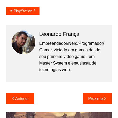
PlayStation 5
Leonardo França
Empreendedor/Nerd/Programador/
Gamer, viciado em games desde
seu primeiro video game - um
Master System e entusiasta de
tecnologias web.
Navegação
Anterior
Próximo
de
Post