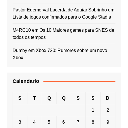
Pastor Edemerval Lacerda de Aguiar Sobrinho
em
Lista de jogos confirmados para o Google Stadia
M4RC10
em
Os 10 Maiores games para SNES de
todos os tempos
Dumby
em
Xbox 720: Rumores sobre um novo
Xbox
Calendario
S
T
Q
Q
S
S
D
1
2
3
4
5
6
7
8
9