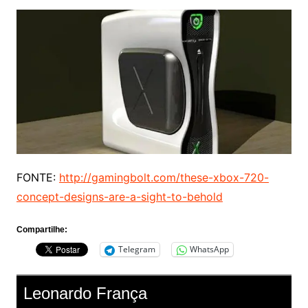
FONTE:
http://gamingbolt.com/these-xbox-720-
concept-designs-are-a-sight-to-behold
Compartilhe:
Telegram
WhatsApp
Leonardo França