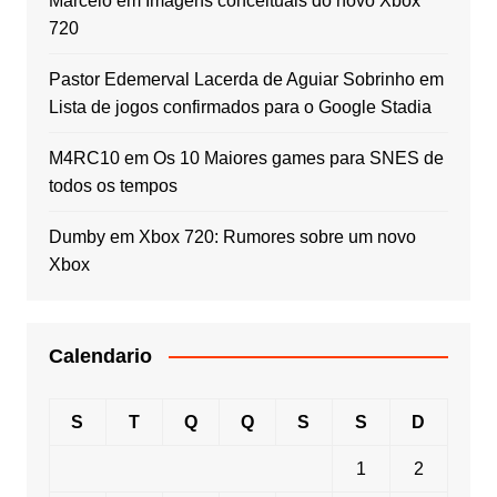
Marcelo
em
Imagens conceituais do novo Xbox
720
Pastor Edemerval Lacerda de Aguiar Sobrinho
em
Lista de jogos confirmados para o Google Stadia
M4RC10
em
Os 10 Maiores games para SNES de
todos os tempos
Dumby
em
Xbox 720: Rumores sobre um novo
Xbox
Calendario
S
T
Q
Q
S
S
D
1
2