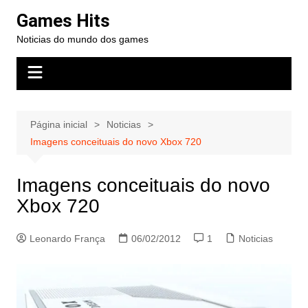
Ir
Games Hits
para
Noticias do mundo dos games
o
conteúdo
Página inicial
Noticias
Imagens conceituais do novo Xbox 720
Imagens conceituais do novo
Xbox 720
Leonardo França
06/02/2012
1
Noticias