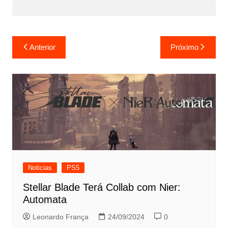
Navegação
Anterior
Próximo
de
Post
Noticias
PS5
Stellar Blade Terá Collab com Nier:
Automata
Leonardo França
24/09/2024
0