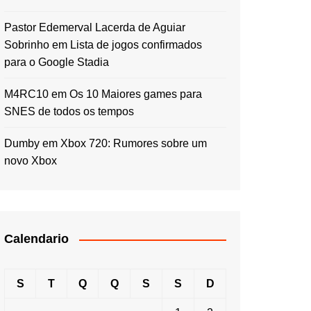
Pastor Edemerval Lacerda de Aguiar
Sobrinho
em
Lista de jogos confirmados
para o Google Stadia
M4RC10
em
Os 10 Maiores games para
SNES de todos os tempos
Dumby
em
Xbox 720: Rumores sobre um
novo Xbox
Calendario
S
T
Q
Q
S
S
D