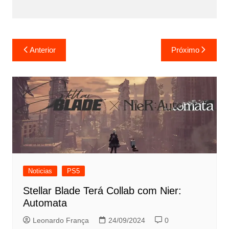
Navegação
Anterior
Próximo
de
Post
Noticias
PS5
Stellar Blade Terá Collab com Nier:
Automata
Leonardo França
24/09/2024
0