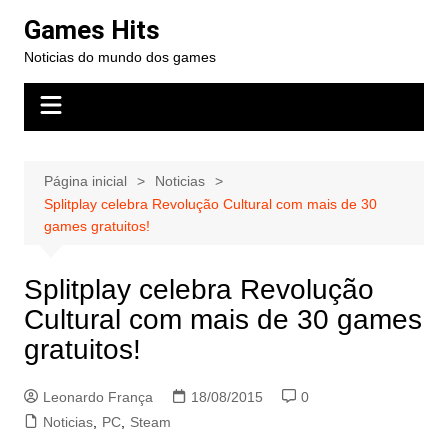
Ir
Games Hits
para
Noticias do mundo dos games
o
conteúdo
Página inicial
Noticias
Splitplay celebra Revolução Cultural com mais de 30
games gratuitos!
Splitplay celebra Revolução
Cultural com mais de 30 games
gratuitos!
Leonardo França
18/08/2015
0
Noticias
,
PC
,
Steam