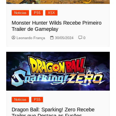
Noticias
PS5
XSX
Monster Hunter Wilds Recebe Primeiro
Trailer de Gameplay
Leonardo França
30/05/2024
0
Noticias
PS5
Dragon Ball: Sparking! Zero Recebe
Trailer que Destaca as Fusões