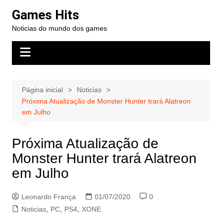
Ir
Games Hits
para
Noticias do mundo dos games
o
conteúdo
Página inicial
Noticias
Próxima Atualização de Monster Hunter trará Alatreon
em Julho
Próxima Atualização de
Monster Hunter trará Alatreon
em Julho
Leonardo França
01/07/2020
0
Noticias
,
PC
,
PS4
,
XONE