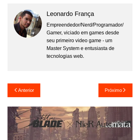
Leonardo França
Empreendedor/Nerd/Programador/
Gamer, viciado em games desde
seu primeiro video game - um
Master System e entusiasta de
tecnologias web.
Navegação
Anterior
Próximo
de
Post