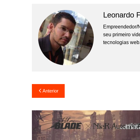
Leonardo 
Empreendedor/N
seu primeiro vi
tecnologias web
Navegação
Anterior
de
Post