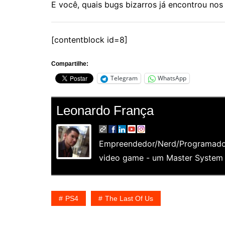
E você, quais bugs bizarros já encontrou no
[contentblock id=8]
Compartilhe:
Telegram
WhatsApp
Leonardo França
Empreendedor/Nerd/Programador
video game - um Master System e
PS4
The Last Of Us