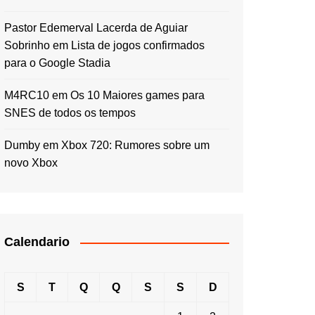
Pastor Edemerval Lacerda de Aguiar
Sobrinho
em
Lista de jogos confirmados
para o Google Stadia
M4RC10
em
Os 10 Maiores games para
SNES de todos os tempos
Dumby
em
Xbox 720: Rumores sobre um
novo Xbox
Calendario
S
T
Q
Q
S
S
D