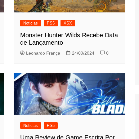
Noticias
PS5
XSX
Monster Hunter Wilds Recebe Data
de Lançamento
Leonardo França
24/09/2024
0
Noticias
PS5
Uma Review de Game Escrita Por