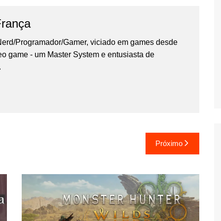
França
erd/Programador/Gamer, viciado em games desde
deo game - um Master System e entusiasta de
.
Próximo