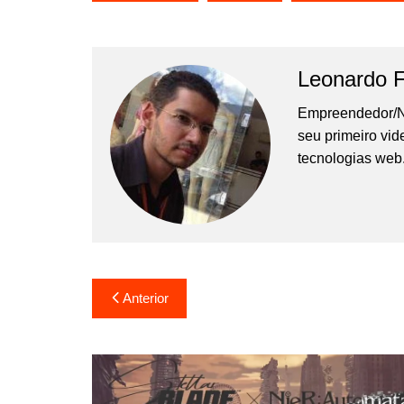
Leonardo 
Empreendedor/N
seu primeiro vi
tecnologias web
Navegação
Anterior
de
Post