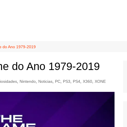
 do Ano 1979-2019
e do Ano 1979-2019
iosidades
,
Nintendo
,
Noticias
,
PC
,
PS3
,
PS4
,
X360
,
XONE