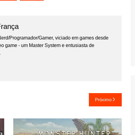
França
erd/Programador/Gamer, viciado em games desde
deo game - um Master System e entusiasta de
.
Próximo