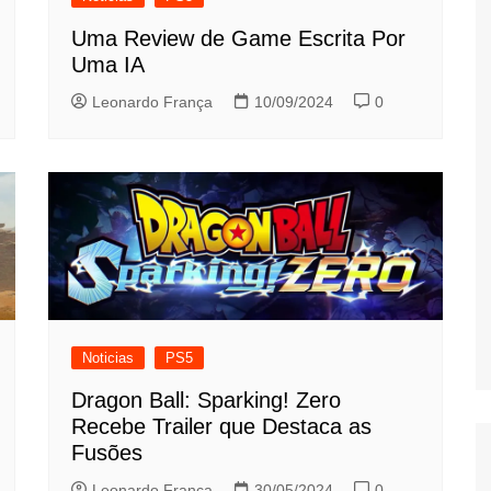
Uma Review de Game Escrita Por
Uma IA
Leonardo França
10/09/2024
0
Noticias
PS5
Dragon Ball: Sparking! Zero
Recebe Trailer que Destaca as
Fusões
Leonardo França
30/05/2024
0