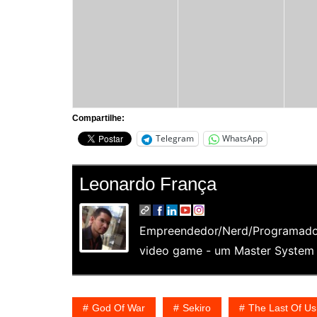
Compartilhe:
Telegram
WhatsApp
Leonardo França
Empreendedor/Nerd/Programador
video game - um Master System e
God Of War
Sekiro
The Last Of Us