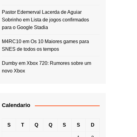
Pastor Edemerval Lacerda de Aguiar
Sobrinho
em
Lista de jogos confirmados
para o Google Stadia
M4RC10
em
Os 10 Maiores games para
SNES de todos os tempos
Dumby
em
Xbox 720: Rumores sobre um
novo Xbox
Calendario
S
T
Q
Q
S
S
D