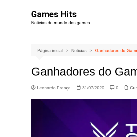
Ir
para
Games Hits
o
Noticias do mundo dos games
conteúdo
Página inicial
Noticias
Ganhadores do Game
Ganhadores do Gam
Leonardo França
31/07/2020
0
Cur