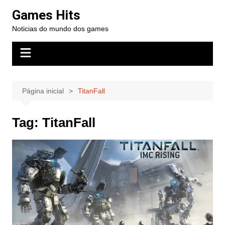
Ir
Games Hits
para
Noticias do mundo dos games
o
conteúdo
Página inicial
TitanFall
Tag:
TitanFall