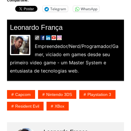
Compartilhe:
Telegram
WhatsApp
Leonardo França
Empreendedor/Nerd/Programador/Ga
mer, viciado em games desde seu
primeiro video game - um Master System e
entusiasta de tecnologias web.
Capcom
Nintendo 3DS
Playstation 3
Resident Evil
XBox