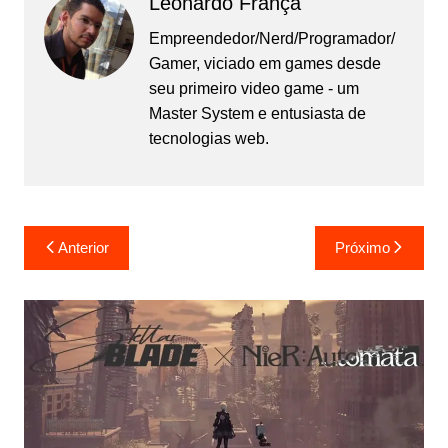
Leonardo França
Empreendedor/Nerd/Programador/
Gamer, viciado em games desde
seu primeiro video game - um
Master System e entusiasta de
tecnologias web.
Navegação
Anterior
Próximo
de
Post