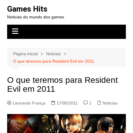
Ir
Games Hits
para
Noticias do mundo dos games
o
conteúdo
Página inicial
Noticias
O que teremos para Resident Evil em 2011
O que teremos para Resident
Evil em 2011
Leonardo França
17/05/2011
1
Noticias