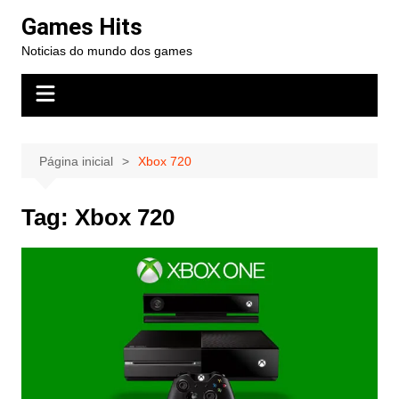
Ir
Games Hits
para
Noticias do mundo dos games
o
conteúdo
Página inicial
Xbox 720
Tag:
Xbox 720