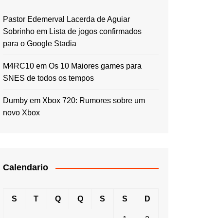
Pastor Edemerval Lacerda de Aguiar
Sobrinho
em
Lista de jogos confirmados
para o Google Stadia
M4RC10
em
Os 10 Maiores games para
SNES de todos os tempos
Dumby
em
Xbox 720: Rumores sobre um
novo Xbox
Calendario
S
T
Q
Q
S
S
D