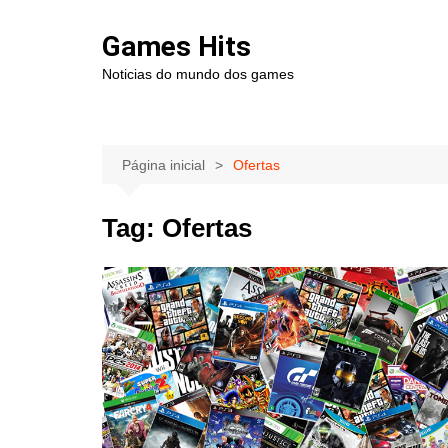
Ir
para
Games Hits
o
Noticias do mundo dos games
conteúdo
Página inicial
Ofertas
Tag:
Ofertas