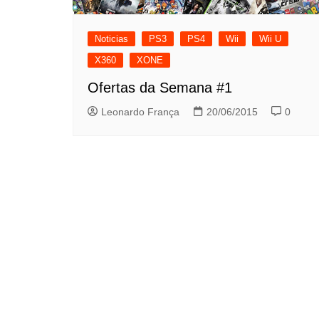
Noticias
PS3
PS4
Wii
Wii U
X360
XONE
Ofertas da Semana #1
Leonardo França
20/06/2015
0