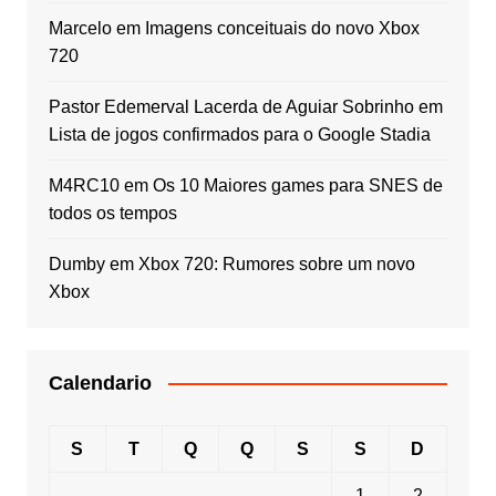
Marcelo
em
Imagens conceituais do novo Xbox
720
Pastor Edemerval Lacerda de Aguiar Sobrinho
em
Lista de jogos confirmados para o Google Stadia
M4RC10
em
Os 10 Maiores games para SNES de
todos os tempos
Dumby
em
Xbox 720: Rumores sobre um novo
Xbox
Calendario
S
T
Q
Q
S
S
D
1
2