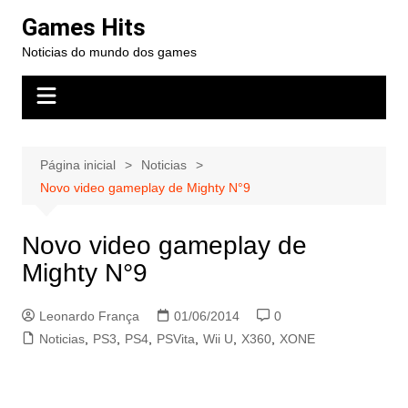
Ir
Games Hits
para
Noticias do mundo dos games
o
conteúdo
Página inicial
Noticias
Novo video gameplay de Mighty N°9
Novo video gameplay de
Mighty N°9
Leonardo França
01/06/2014
0
Noticias
,
PS3
,
PS4
,
PSVita
,
Wii U
,
X360
,
XONE