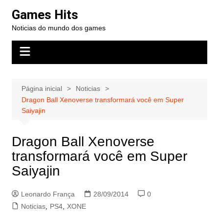
Ir
Games Hits
para
Noticias do mundo dos games
o
conteúdo
Página inicial
Noticias
Dragon Ball Xenoverse transformará você em Super
Saiyajin
Dragon Ball Xenoverse
transformará você em Super
Saiyajin
Leonardo França
28/09/2014
0
Noticias
,
PS4
,
XONE