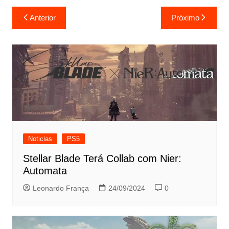
Navegação
Anterior
Próximo
de
Post
Noticias
PS5
Stellar Blade Terá Collab com Nier:
Automata
Leonardo França
24/09/2024
0