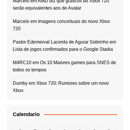
Marcelo
em
AMD diz que gráficos do Xbox 720
serão equivalentes aos de Avatar
Marcelo
em
Imagens conceituais do novo Xbox
720
Pastor Edemerval Lacerda de Aguiar Sobrinho
em
Lista de jogos confirmados para o Google Stadia
M4RC10
em
Os 10 Maiores games para SNES de
todos os tempos
Dumby
em
Xbox 720: Rumores sobre um novo
Xbox
Calendario