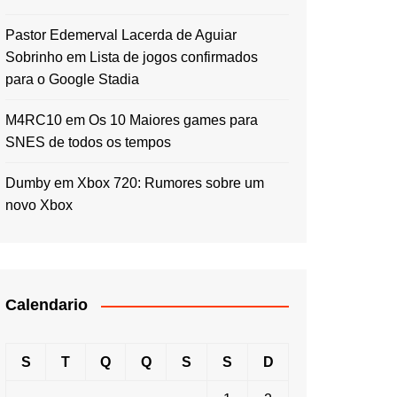
Pastor Edemerval Lacerda de Aguiar
Sobrinho
em
Lista de jogos confirmados
para o Google Stadia
M4RC10
em
Os 10 Maiores games para
SNES de todos os tempos
Dumby
em
Xbox 720: Rumores sobre um
novo Xbox
Calendario
S
T
Q
Q
S
S
D