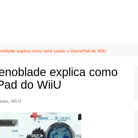
noblade explica como será usado o GamePad do WiiU
enoblade explica como
Pad do WiiU
icias
,
Wii U