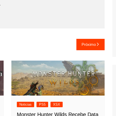
.
Próximo
Noticias
PS5
XSX
Monster Hunter Wilds Recebe Data