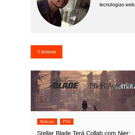
tecnologias web
Navegação
Anterior
de
Post
Noticias
PS5
Stellar Blade Terá Collab com Nier: