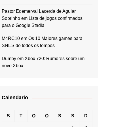
Pastor Edemerval Lacerda de Aguiar
Sobrinho
em
Lista de jogos confirmados
para o Google Stadia
M4RC10
em
Os 10 Maiores games para
SNES de todos os tempos
Dumby
em
Xbox 720: Rumores sobre um
novo Xbox
Calendario
S
T
Q
Q
S
S
D