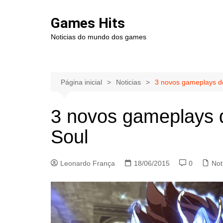
Ir
para
Games Hits
o
Noticias do mundo dos games
conteúdo
Página inicial
Noticias
3 novos gameplays de
3 novos gameplays d
Soul
Leonardo França
18/06/2015
0
Not