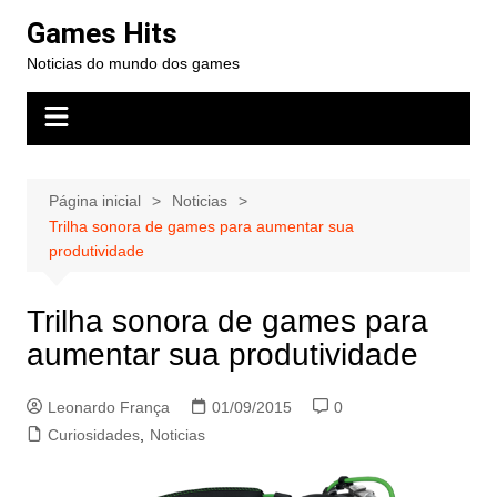
Ir
Games Hits
para
Noticias do mundo dos games
o
conteúdo
Página inicial
Noticias
Trilha sonora de games para aumentar sua
produtividade
Trilha sonora de games para
aumentar sua produtividade
Leonardo França
01/09/2015
0
Curiosidades
,
Noticias