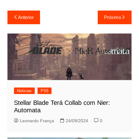
Navegação
Anterior
Próximo
de
Post
Noticias
PS5
Stellar Blade Terá Collab com Nier:
Automata
Leonardo França
24/09/2024
0