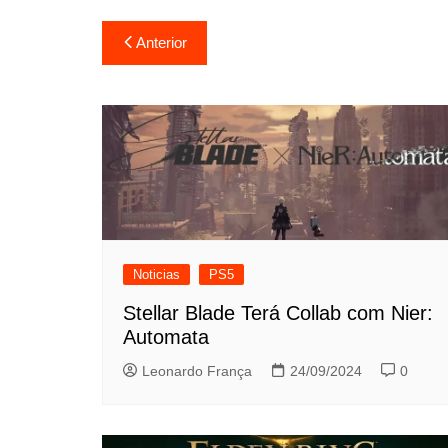
Navegação
Anterior
de
Post
Noticias
PS5
Stellar Blade Terá Collab com Nier:
Automata
Leonardo França
24/09/2024
0