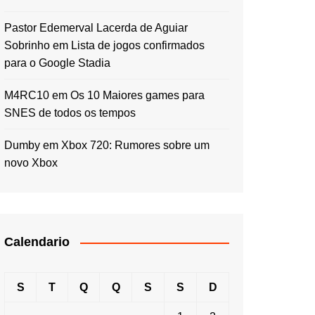
Pastor Edemerval Lacerda de Aguiar
Sobrinho
em
Lista de jogos confirmados
para o Google Stadia
M4RC10
em
Os 10 Maiores games para
SNES de todos os tempos
Dumby
em
Xbox 720: Rumores sobre um
novo Xbox
Calendario
S
T
Q
Q
S
S
D