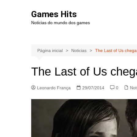
Ir
para
Games Hits
o
Noticias do mundo dos games
conteúdo
Página inicial
Noticias
The Last of Us cheg
The Last of Us che
Leonardo França
29/07/2014
0
Not