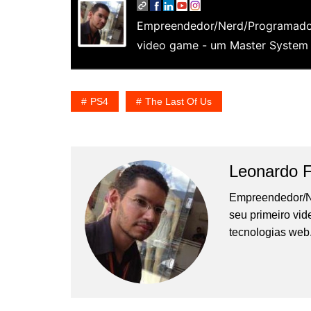
Empreendedor/Nerd/Programador
video game - um Master System e
PS4
The Last Of Us
Leonardo 
Empreendedor/N
seu primeiro vi
tecnologias web