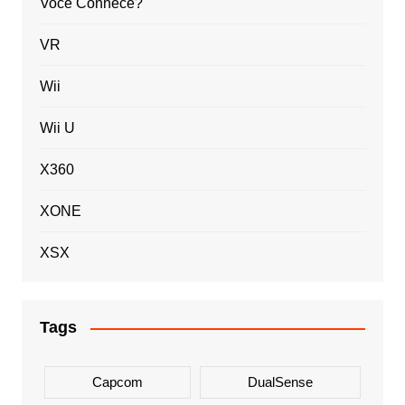
Você Conhece?
VR
Wii
Wii U
X360
XONE
XSX
Tags
Capcom
DualSense