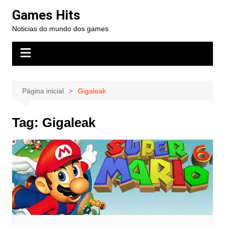
Ir
Games Hits
para
Noticias do mundo dos games
o
conteúdo
Página inicial
Gigaleak
Tag:
Gigaleak