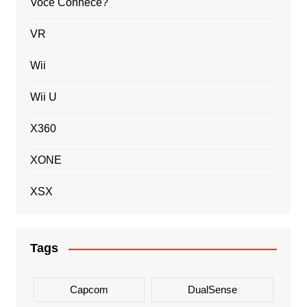
Você Conhece?
VR
Wii
Wii U
X360
XONE
XSX
Tags
Capcom
DualSense