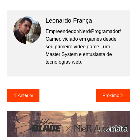
Leonardo França
Empreendedor/Nerd/Programador/
Gamer, viciado em games desde
seu primeiro video game - um
Master System e entusiasta de
tecnologias web.
Navegação
Anterior
Próximo
de
Post