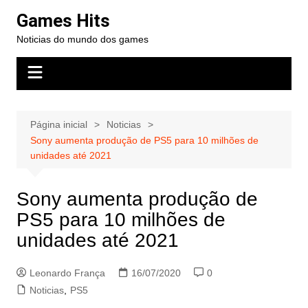
Ir
Games Hits
para
Noticias do mundo dos games
o
conteúdo
Página inicial
Noticias
Sony aumenta produção de PS5 para 10 milhões de
unidades até 2021
Sony aumenta produção de
PS5 para 10 milhões de
unidades até 2021
Leonardo França
16/07/2020
0
Noticias
,
PS5