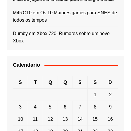
M4RC10
em
Os 10 Maiores games para SNES de
todos os tempos
Dumby
em
Xbox 720: Rumores sobre um novo
Xbox
Calendario
S
T
Q
Q
S
S
D
1
2
3
4
5
6
7
8
9
10
11
12
13
14
15
16