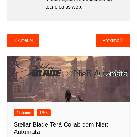
tecnologias web.
Navegação
Anterior
Próximo
de
Post
Noticias
PS5
Stellar Blade Terá Collab com Nier:
Automata