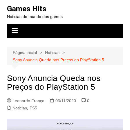
Ir
Games Hits
para
Noticias do mundo dos games
o
conteúdo
Página inicial
Noticias
Sony Anuncia Queda nos Preços do PlayStation 5
Sony Anuncia Queda nos
Preços do PlayStation 5
Leonardo França
03/11/2020
0
Noticias
,
PS5