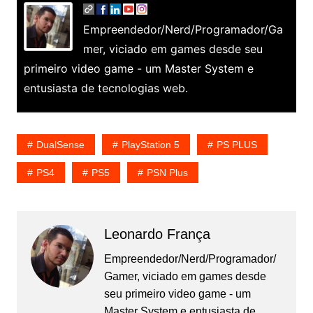
Empreendedor/Nerd/Programador/Ga
mer, viciado em games desde seu
primeiro video game - um Master System e
entusiasta de tecnologias web.
DualSense
PlayStation 5
PS PLUS
PS4
PS5
PSN Plus
Leonardo França
Empreendedor/Nerd/Programador/
Gamer, viciado em games desde
seu primeiro video game - um
Master System e entusiasta de