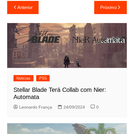
Navegação
Anterior
Próximo
de
Post
Noticias
PS5
Stellar Blade Terá Collab com Nier:
Automata
Leonardo França
24/09/2024
0