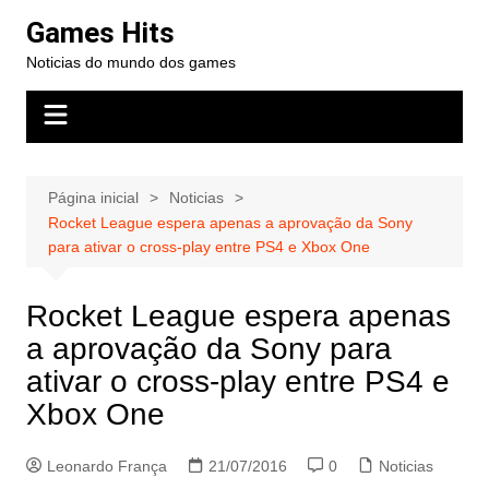
Ir
Games Hits
para
Noticias do mundo dos games
o
conteúdo
Página inicial
Noticias
Rocket League espera apenas a aprovação da Sony
para ativar o cross-play entre PS4 e Xbox One
Rocket League espera apenas
a aprovação da Sony para
ativar o cross-play entre PS4 e
Xbox One
Leonardo França
21/07/2016
0
Noticias