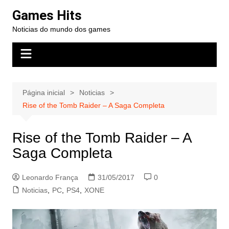
Ir
Games Hits
para
Noticias do mundo dos games
o
conteúdo
Página inicial
Noticias
Rise of the Tomb Raider – A Saga Completa
Rise of the Tomb Raider – A
Saga Completa
Leonardo França
31/05/2017
0
Noticias
,
PC
,
PS4
,
XONE