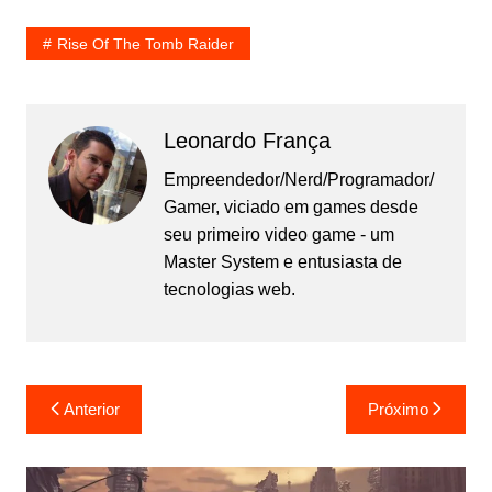
Rise Of The Tomb Raider
Leonardo França
Empreendedor/Nerd/Programador/
Gamer, viciado em games desde
seu primeiro video game - um
Master System e entusiasta de
tecnologias web.
Navegação
Anterior
Próximo
de
Post