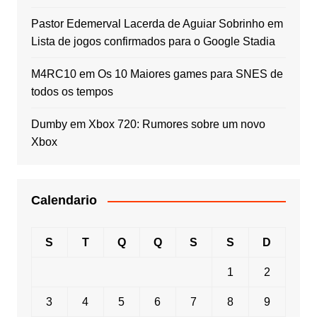
Pastor Edemerval Lacerda de Aguiar Sobrinho
em
Lista de jogos confirmados para o Google Stadia
M4RC10
em
Os 10 Maiores games para SNES de
todos os tempos
Dumby
em
Xbox 720: Rumores sobre um novo
Xbox
Calendario
S
T
Q
Q
S
S
D
1
2
3
4
5
6
7
8
9