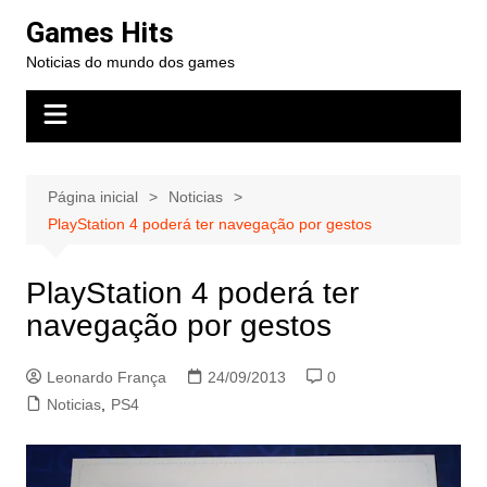
Ir
Games Hits
para
Noticias do mundo dos games
o
conteúdo
Página inicial
Noticias
PlayStation 4 poderá ter navegação por gestos
PlayStation 4 poderá ter
navegação por gestos
Leonardo França
24/09/2013
0
Noticias
,
PS4