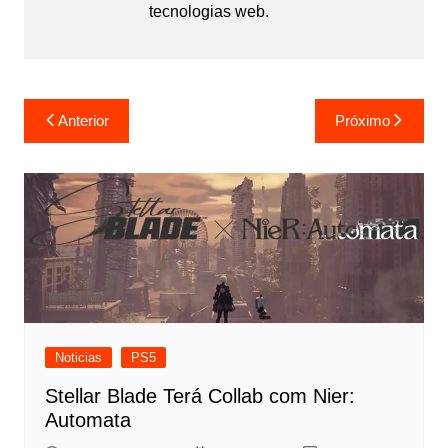
tecnologias web.
Navegação
Anterior
Próximo
de
Post
Noticias
PS5
Stellar Blade Terá Collab com Nier:
Automata