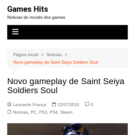
Ir
Games Hits
para
Noticias do mundo dos games
o
conteúdo
Página inicial
Noticias
Novo gameplay de Saint Seiya Soldiers Soul
Novo gameplay de Saint Seiya
Soldiers Soul
Leonardo França
22/07/2015
0
Noticias
,
PC
,
PS3
,
PS4
,
Steam