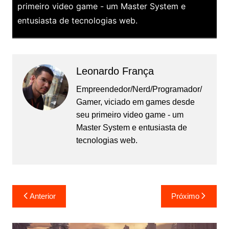
primeiro video game - um Master System e
entusiasta de tecnologias web.
Leonardo França
Empreendedor/Nerd/Programador/
Gamer, viciado em games desde
seu primeiro video game - um
Master System e entusiasta de
tecnologias web.
Navegação
Anterior
Próximo
de
Post