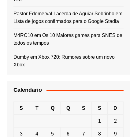
Pastor Edemerval Lacerda de Aguiar Sobrinho
em
Lista de jogos confirmados para o Google Stadia
M4RC10
em
Os 10 Maiores games para SNES de
todos os tempos
Dumby
em
Xbox 720: Rumores sobre um novo
Xbox
Calendario
S
T
Q
Q
S
S
D
1
2
3
4
5
6
7
8
9