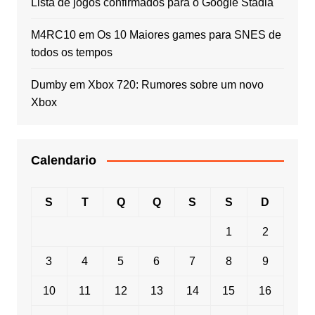
Lista de jogos confirmados para o Google Stadia
M4RC10
em
Os 10 Maiores games para SNES de
todos os tempos
Dumby
em
Xbox 720: Rumores sobre um novo
Xbox
Calendario
S
T
Q
Q
S
S
D
1
2
3
4
5
6
7
8
9
10
11
12
13
14
15
16