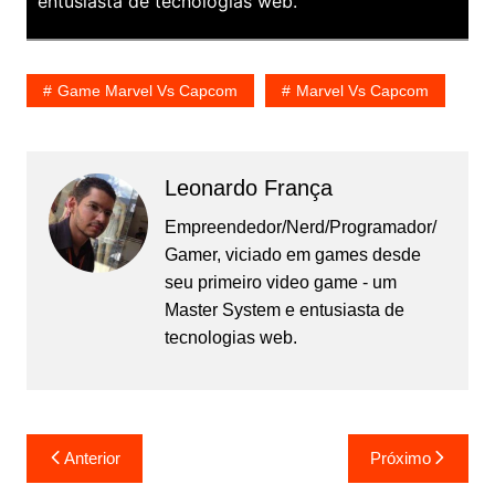
entusiasta de tecnologias web.
Game Marvel Vs Capcom
Marvel Vs Capcom
Leonardo França
Empreendedor/Nerd/Programador/
Gamer, viciado em games desde
seu primeiro video game - um
Master System e entusiasta de
tecnologias web.
Navegação
Anterior
Próximo
de