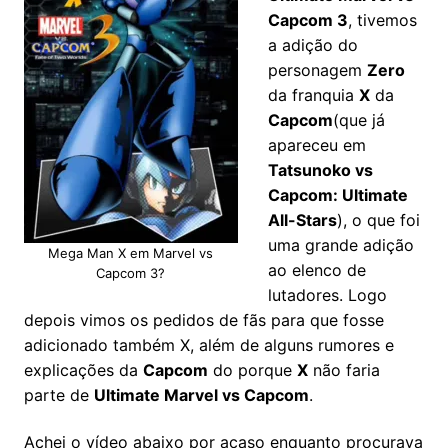
Capcom 3
, tivemos
a adição do
personagem
Zero
da franquia
X
da
Capcom
(que já
apareceu em
Tatsunoko vs
Capcom: Ultimate
All-Stars
), o que foi
uma grande adição
Mega Man X em Marvel vs
ao elenco de
Capcom 3?
lutadores. Logo
depois vimos os pedidos de fãs para que fosse
adicionado também X, além de alguns rumores e
explicações da
Capcom
do porque
X
não faria
parte de
Ultimate Marvel vs Capcom
.
Achei o vídeo abaixo por acaso enquanto procurava