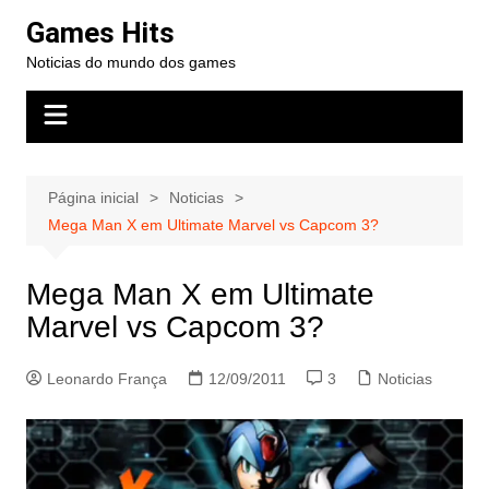
Ir
Games Hits
para
Noticias do mundo dos games
o
conteúdo
Página inicial
Noticias
Mega Man X em Ultimate Marvel vs Capcom 3?
Mega Man X em Ultimate
Marvel vs Capcom 3?
Leonardo França
12/09/2011
3
Noticias