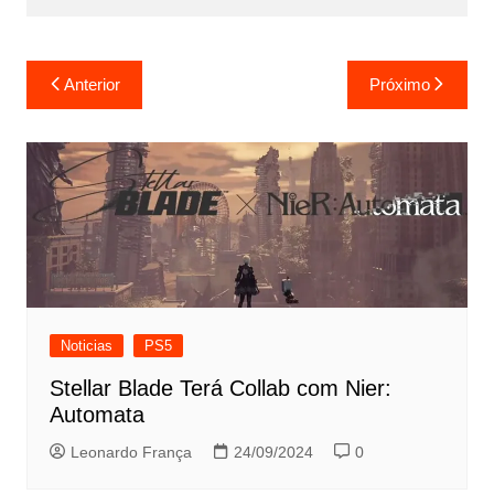
Navegação
Anterior
Próximo
de
Post
Noticias
PS5
Stellar Blade Terá Collab com Nier:
Automata
Leonardo França
24/09/2024
0