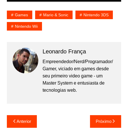
Games
Mario & Sonic
Nintendo 3DS
Nintendo Wii
Leonardo França
Empreendedor/Nerd/Programador/
Gamer, viciado em games desde
seu primeiro video game - um
Master System e entusiasta de
tecnologias web.
Navegação
Anterior
Próximo
de