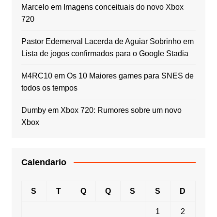
Marcelo
em
Imagens conceituais do novo Xbox
720
Pastor Edemerval Lacerda de Aguiar Sobrinho
em
Lista de jogos confirmados para o Google Stadia
M4RC10
em
Os 10 Maiores games para SNES de
todos os tempos
Dumby
em
Xbox 720: Rumores sobre um novo
Xbox
Calendario
S
T
Q
Q
S
S
D
1
2