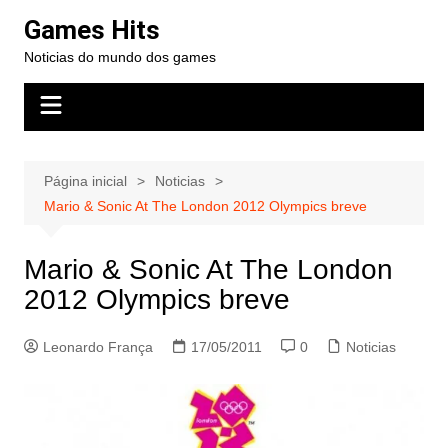
Ir
Games Hits
para
Noticias do mundo dos games
o
conteúdo
Página inicial
Noticias
Mario & Sonic At The London 2012 Olympics breve
Mario & Sonic At The London
2012 Olympics breve
Leonardo França
17/05/2011
0
Noticias