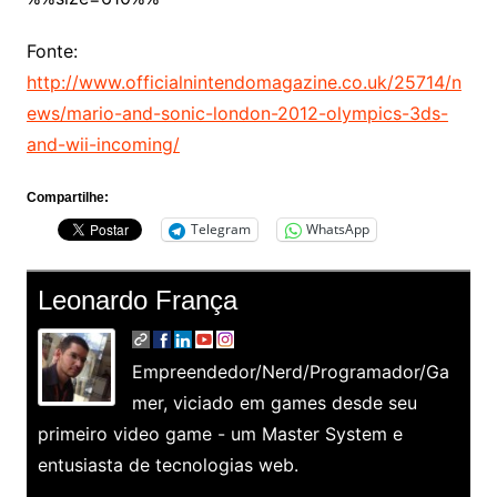
Fonte:
http://www.officialnintendomagazine.co.uk/25714/n
ews/mario-and-sonic-london-2012-olympics-3ds-
and-wii-incoming/
Compartilhe:
Telegram
WhatsApp
Leonardo França
Empreendedor/Nerd/Programador/Ga
mer, viciado em games desde seu
primeiro video game - um Master System e
entusiasta de tecnologias web.