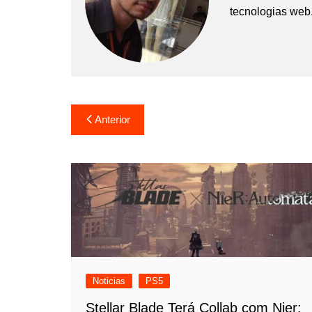
tecnologias web
Navegação
Anterior
de
Post
Noticias
PS5
Stellar Blade Terá Collab com Nier: