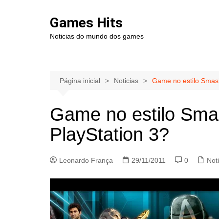
Ir
para
Games Hits
o
Noticias do mundo dos games
conteúdo
Página inicial
Noticias
Game no estilo Smash
Game no estilo Sma
PlayStation 3?
Leonardo França
29/11/2011
0
Noti