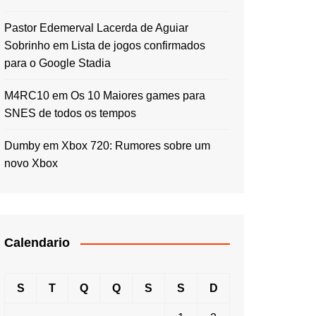
Pastor Edemerval Lacerda de Aguiar
Sobrinho
em
Lista de jogos confirmados
para o Google Stadia
M4RC10
em
Os 10 Maiores games para
SNES de todos os tempos
Dumby
em
Xbox 720: Rumores sobre um
novo Xbox
Calendario
S
T
Q
Q
S
S
D