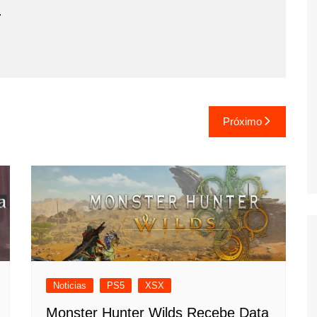
.
Próximo
Noticias
PS5
XSX
Monster Hunter Wilds Recebe Data