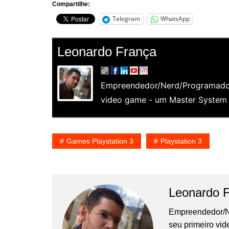
Compartilhe:
Telegram
WhatsApp
Leonardo França
Empreendedor/Nerd/Programador
video game - um Master System e
Games Playstation 3
Playstation 3
Leonardo 
Empreendedor/N
seu primeiro vi