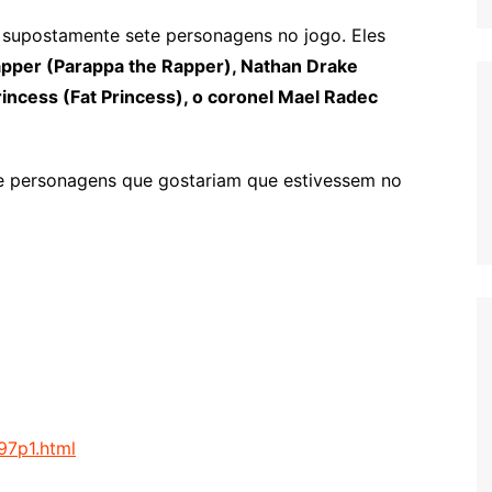
m supostamente sete personagens no jogo. Eles
apper (Parappa the Rapper), Nathan Drake
rincess (Fat Princess), o coronel Mael Radec
de personagens que gostariam que estivessem no
97p1.html