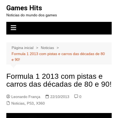
Ir
Games Hits
para
Noticias do mundo dos games
o
conteúdo
Página inicial
Noticias
Formula 1 2013 com pistas e carros das décadas de 80
e 90!
Formula 1 2013 com pistas e
carros das décadas de 80 e 90!
Leonardo França
22/10/2013
0
Noticias
,
PS3
,
X360