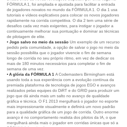
FÓRMULA 1, foi ampliada e ajustada para facilitar a entrada
de jogadores novatos no mundo da FÓRMULA 1. O dia 1 usa
tutoriais e vídeos explicativos para colocar os novos jogadores
rapidamente na corrida competitiva. O dia 2 tem uma série de
desafios cada vez mais exigentes, para instigar o jogador a
continuamente melhorar sua pontuação e dominar as técnicas
de pilotagem de elite.
• Jogo salvo no meio da sessão
Um exemplo de um recurso
pedido pela comunidade, a opção de salvar o jogo no meio da
sessão possibilita que o jogador vivencie o fim de semana
longo de corrida no seu próprio ritmo, em vez de dedicar os
mais de 180 minutos necessários para completar o fim de
semana de uma vez.
• A glória da FÓRMULA 1
A Codemasters Birmingham está
usando toda a sua experiência com a evolução contínua da
premiada plataforma de tecnologia de jogos EGO e avanços
realizados pelas equipes do DiRT e do GRID para produzir um
jogo que dá ainda mais um salto no avanço de qualidade
gráfica e técnica. O F1 2013 mergulhará o jogador no esporte
mais impressionante visualmente e definirá um novo padrão
para a qualidade gráfica de um jogo de corrida. Outro enorme
avanço é no comportamento realista dos pilotos da IA, o que
mergulhará ainda mais o jogador em corridas únicas que só a