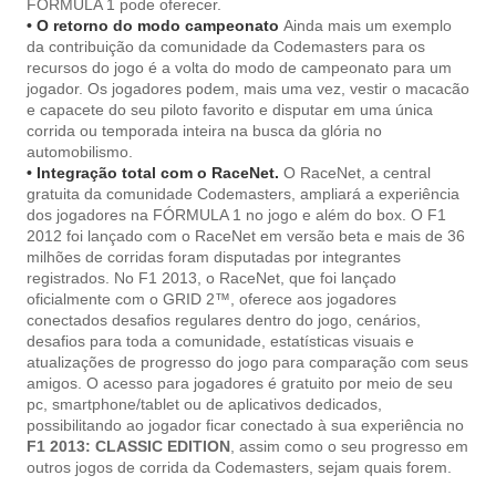
FÓRMULA 1 pode oferecer.
• O retorno do modo campeonato
Ainda mais um exemplo
da contribuição da comunidade da Codemasters para os
recursos do jogo é a volta do modo de campeonato para um
jogador. Os jogadores podem, mais uma vez, vestir o macacão
e capacete do seu piloto favorito e disputar em uma única
corrida ou temporada inteira na busca da glória no
automobilismo.
• Integração total com o RaceNet.
O RaceNet, a central
gratuita da comunidade Codemasters, ampliará a experiência
dos jogadores na FÓRMULA 1 no jogo e além do box. O F1
2012 foi lançado com o RaceNet em versão beta e mais de 36
milhões de corridas foram disputadas por integrantes
registrados. No F1 2013, o RaceNet, que foi lançado
oficialmente com o GRID 2™, oferece aos jogadores
conectados desafios regulares dentro do jogo, cenários,
desafios para toda a comunidade, estatísticas visuais e
atualizações de progresso do jogo para comparação com seus
amigos. O acesso para jogadores é gratuito por meio de seu
pc, smartphone/tablet ou de aplicativos dedicados,
possibilitando ao jogador ficar conectado à sua experiência no
F1 2013: CLASSIC EDITION
, assim como o seu progresso em
outros jogos de corrida da Codemasters, sejam quais forem.