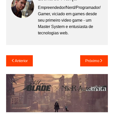
Empreendedor/Nerd/Programador/
Gamer, viciado em games desde
seu primeiro video game - um
Master System e entusiasta de
tecnologias web.
Navegação
Anterior
Próximo
de
Post