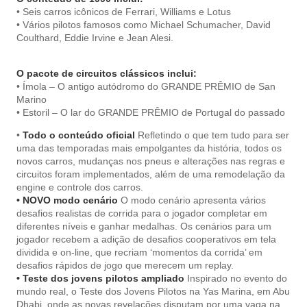
• Seis carros icônicos de Ferrari, Williams e Lotus
• Vários pilotos famosos como Michael Schumacher, David
Coulthard, Eddie Irvine e Jean Alesi.
O pacote de circuitos clássicos inclui:
• Ímola – O antigo autódromo do GRANDE PRÊMIO de San
Marino
• Estoril – O lar do GRANDE PRÊMIO de Portugal do passado
•
Todo o conteúdo oficial
Refletindo o que tem tudo para ser
uma das temporadas mais empolgantes da história, todos os
novos carros, mudanças nos pneus e alterações nas regras e
circuitos foram implementados, além de uma remodelação da
engine e controle dos carros.
• NOVO modo cenário
O modo cenário apresenta vários
desafios realistas de corrida para o jogador completar em
diferentes níveis e ganhar medalhas. Os cenários para um
jogador recebem a adição de desafios cooperativos em tela
dividida e on-line, que recriam ‘momentos da corrida’ em
desafios rápidos de jogo que merecem um replay.
• Teste dos jovens pilotos ampliado
Inspirado no evento do
mundo real, o Teste dos Jovens Pilotos na Yas Marina, em Abu
Dhabi, onde as novas revelações disputam por uma vaga na