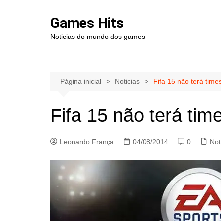
Ir
para
Games Hits
o
Noticias do mundo dos games
conteúdo
Página inicial
Noticias
Fifa 15 não terá times
Fifa 15 não terá time
Leonardo França
04/08/2014
0
Not