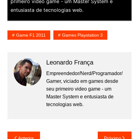
primeiro video game - um Master System e
entusiasta de tecnologias web.
Game F1 2011
Games Playstation 3
Leonardo França
Empreendedor/Nerd/Programador/
Gamer, viciado em games desde
seu primeiro video game - um
Master System e entusiasta de
tecnologias web.
Navegação
Anterior
Próximo