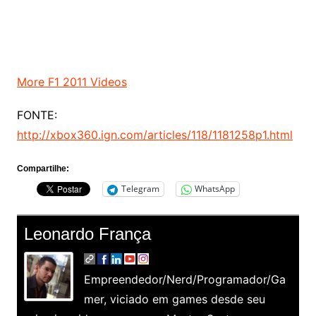
More F1 2011 Videos
FONTE:
http://xbox360.ign.com/articles/118/1181258p1.html
Compartilhe:
Telegram
WhatsApp
Leonardo França
Empreendedor/Nerd/Programador/Ga
mer, viciado em games desde seu