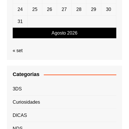
24
25
26
27
28
29
30
31
Agosto 2026
« set
Categorias
3DS
Curiosidades
DICAS
NDS