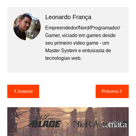
Leonardo França
Empreendedor/Nerd/Programador/
Gamer, viciado em games desde
seu primeiro video game - um
Master System e entusiasta de
tecnologias web.
Navegação
Anterior
Próximo
de
Post