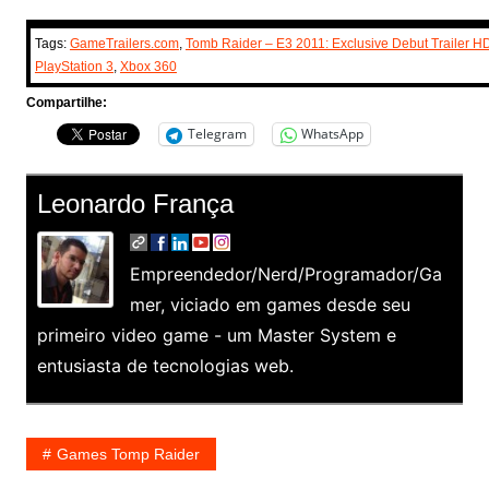
Tags:
GameTrailers.com
,
Tomb Raider – E3 2011: Exclusive Debut Trailer H
PlayStation 3
,
Xbox 360
Compartilhe:
Telegram
WhatsApp
Leonardo França
Empreendedor/Nerd/Programador/Ga
mer, viciado em games desde seu
primeiro video game - um Master System e
entusiasta de tecnologias web.
Games Tomp Raider