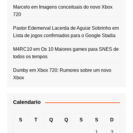
Marcelo
em
Imagens conceituais do novo Xbox
720
Pastor Edemerval Lacerda de Aguiar Sobrinho
em
Lista de jogos confirmados para o Google Stadia
M4RC10
em
Os 10 Maiores games para SNES de
todos os tempos
Dumby
em
Xbox 720: Rumores sobre um novo
Xbox
Calendario
S
T
Q
Q
S
S
D
1
2