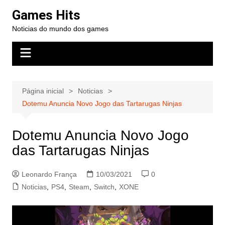
Ir
Games Hits
para
Noticias do mundo dos games
o
conteúdo
Página inicial
Noticias
Dotemu Anuncia Novo Jogo das Tartarugas Ninjas
Dotemu Anuncia Novo Jogo
das Tartarugas Ninjas
Leonardo França
10/03/2021
0
Noticias
,
PS4
,
Steam
,
Switch
,
XONE