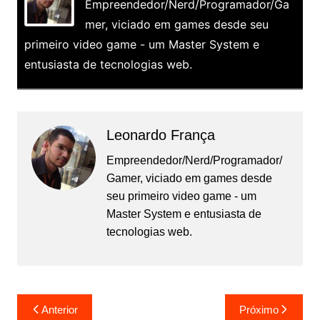
Empreendedor/Nerd/Programador/Ga
mer, viciado em games desde seu
primeiro video game - um Master System e
entusiasta de tecnologias web.
Leonardo França
Empreendedor/Nerd/Programador/
Gamer, viciado em games desde
seu primeiro video game - um
Master System e entusiasta de
tecnologias web.
Navegação
Anterior
Próximo