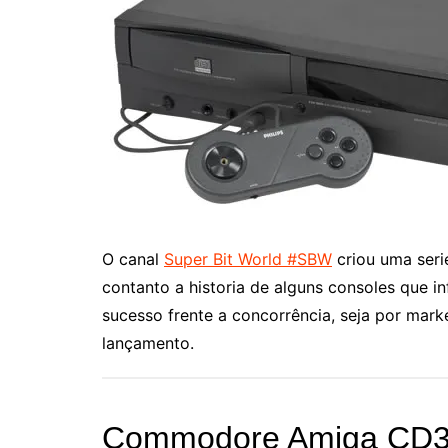
O canal
Super Bit World #SBW
criou uma ser
contanto a historia de alguns consoles que 
sucesso frente a concorrência, seja por mar
lançamento.
Commodore Amiga CD