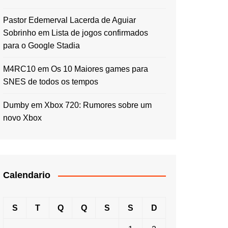
Pastor Edemerval Lacerda de Aguiar
Sobrinho
em
Lista de jogos confirmados
para o Google Stadia
M4RC10
em
Os 10 Maiores games para
SNES de todos os tempos
Dumby
em
Xbox 720: Rumores sobre um
novo Xbox
Calendario
S
T
Q
Q
S
S
D