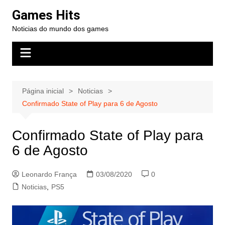
Ir
Games Hits
para
Noticias do mundo dos games
o
conteúdo
Página inicial
Noticias
Confirmado State of Play para 6 de Agosto
Confirmado State of Play para
6 de Agosto
Leonardo França
03/08/2020
0
Noticias
,
PS5