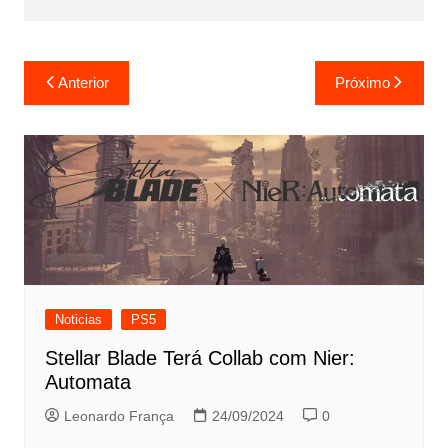
Navegação
Anterior
Próximo
de
Post
Noticias
PS5
Stellar Blade Terá Collab com Nier:
Automata
Leonardo França
24/09/2024
0