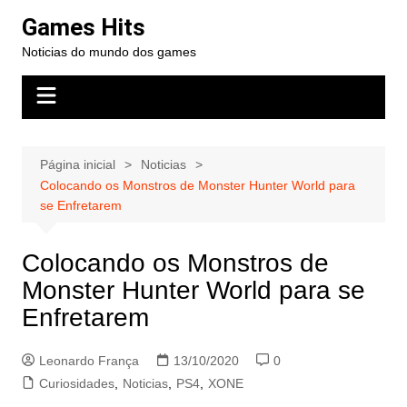
Ir
Games Hits
para
Noticias do mundo dos games
o
conteúdo
Página inicial
Noticias
Colocando os Monstros de Monster Hunter World para
se Enfretarem
Colocando os Monstros de
Monster Hunter World para se
Enfretarem
Leonardo França
13/10/2020
0
Curiosidades
,
Noticias
,
PS4
,
XONE