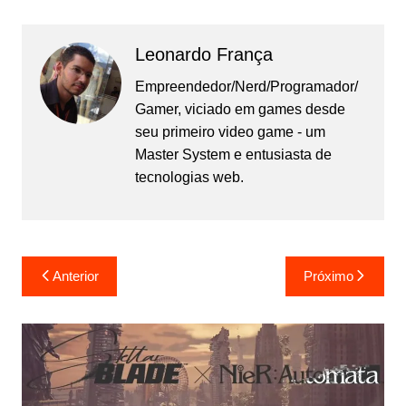
Leonardo França
Empreendedor/Nerd/Programador/
Gamer, viciado em games desde
seu primeiro video game - um
Master System e entusiasta de
tecnologias web.
Navegação
Anterior
Próximo
de
Post