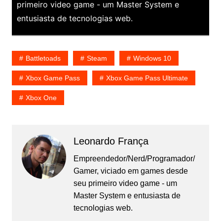
primeiro video game - um Master System e
entusiasta de tecnologias web.
Battletoads
Steam
Windows 10
Xbox Game Pass
Xbox Game Pass Ultimate
Xbox One
Leonardo França
Empreendedor/Nerd/Programador/
Gamer, viciado em games desde
seu primeiro video game - um
Master System e entusiasta de
tecnologias web.