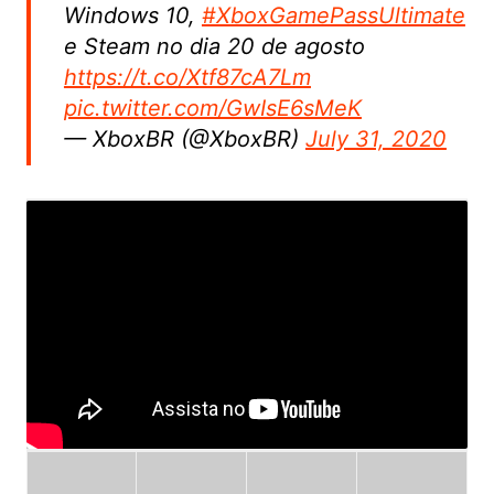
Windows 10,
#XboxGamePassUltimate
e Steam no dia 20 de agosto
https://t.co/Xtf87cA7Lm
pic.twitter.com/GwIsE6sMeK
— XboxBR (@XboxBR)
July 31, 2020