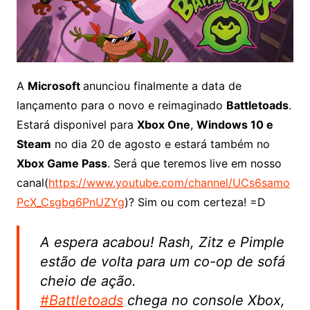
A
Microsoft
anunciou finalmente a data de
lançamento para o novo e reimaginado
Battletoads
.
Estará disponivel para
Xbox One
,
Windows 10 e
Steam
no dia 20 de agosto e estará também no
Xbox Game Pass
. Será que teremos live em nosso
canal(
https://www.youtube.com/channel/UCs6samo
PcX_Csgbq6PnUZYg
)? Sim ou com certeza! =D
A espera acabou! Rash, Zitz e Pimple
estão de volta para um co-op de sofá
cheio de ação.
#Battletoads
chega no console Xbox,