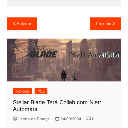
Navegação
Anterior
Próximo
de
Post
Noticias
PS5
Stellar Blade Terá Collab com Nier:
Automata
Leonardo França
24/09/2024
0