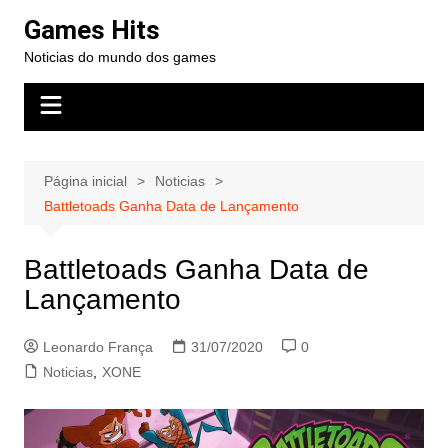
Ir
Games Hits
para
Noticias do mundo dos games
o
conteúdo
Página inicial
Noticias
Battletoads Ganha Data de Lançamento
Battletoads Ganha Data de
Lançamento
Leonardo França
31/07/2020
0
Noticias
,
XONE