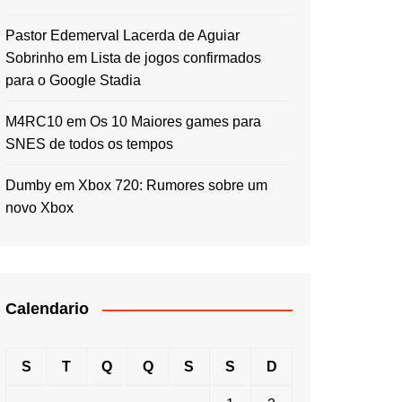
Pastor Edemerval Lacerda de Aguiar
Sobrinho
em
Lista de jogos confirmados
para o Google Stadia
M4RC10
em
Os 10 Maiores games para
SNES de todos os tempos
Dumby
em
Xbox 720: Rumores sobre um
novo Xbox
Calendario
S
T
Q
Q
S
S
D