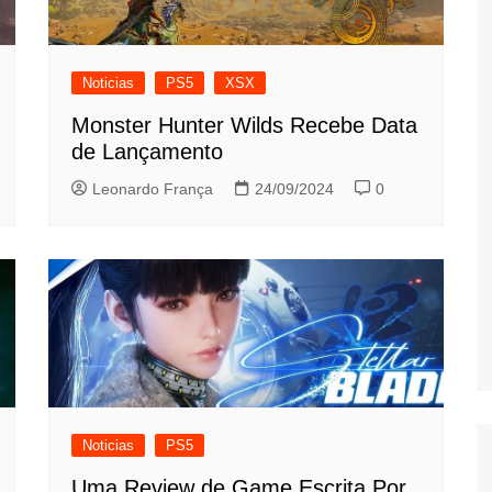
Noticias
PS5
XSX
Monster Hunter Wilds Recebe Data
de Lançamento
Leonardo França
24/09/2024
0
Noticias
PS5
Uma Review de Game Escrita Por