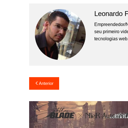
Leonardo 
Empreendedor/N
seu primeiro vi
tecnologias web
Navegação
Anterior
de
Post