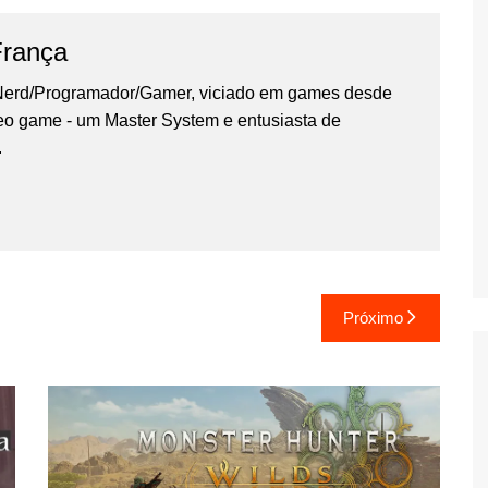
França
erd/Programador/Gamer, viciado em games desde
deo game - um Master System e entusiasta de
.
Próximo