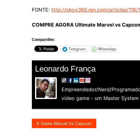
FONTE:
http://xbox360.ign.com/articles/118/
COMPRE AGORA Ultimate Marvel vs Capco
Compartilhe:
Telegram
WhatsApp
Leonardo França
Empreendedor/Nerd/Programador
video game - um Master System e
Game Marvel Vs Capcom