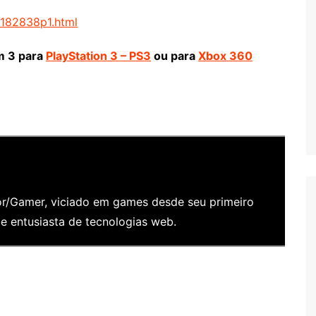
1182838p1.html
m 3 para
PlayStation 3 – PS3
ou para
Xbox 360
/Gamer, viciado em games desde seu primeiro
 entusiasta de tecnologias web.