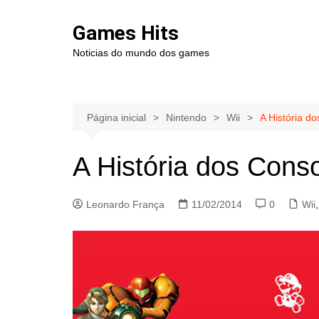
Ir
para
Games Hits
o
Noticias do mundo dos games
conteúdo
Página inicial
Nintendo
Wii
A História d
A História dos Cons
Leonardo França
11/02/2014
0
Wii
,