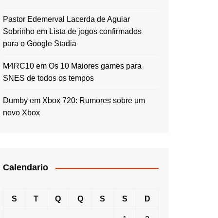
Pastor Edemerval Lacerda de Aguiar
Sobrinho
em
Lista de jogos confirmados
para o Google Stadia
M4RC10
em
Os 10 Maiores games para
SNES de todos os tempos
Dumby
em
Xbox 720: Rumores sobre um
novo Xbox
Calendario
S
T
Q
Q
S
S
D