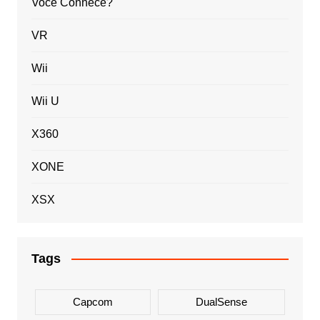
Você Conhece?
VR
Wii
Wii U
X360
XONE
XSX
Tags
Capcom
DualSense