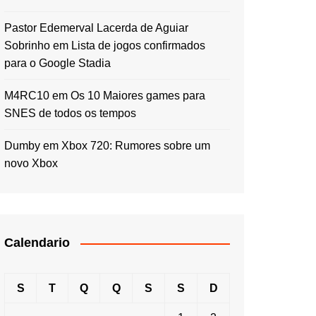
Pastor Edemerval Lacerda de Aguiar
Sobrinho
em
Lista de jogos confirmados
para o Google Stadia
M4RC10
em
Os 10 Maiores games para
SNES de todos os tempos
Dumby
em
Xbox 720: Rumores sobre um
novo Xbox
Calendario
S
T
Q
Q
S
S
D