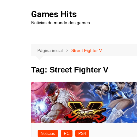
Ir
para
Games Hits
o
Noticias do mundo dos games
conteúdo
Página inicial
Street Fighter V
Tag:
Street Fighter V
Noticias
PC
PS4