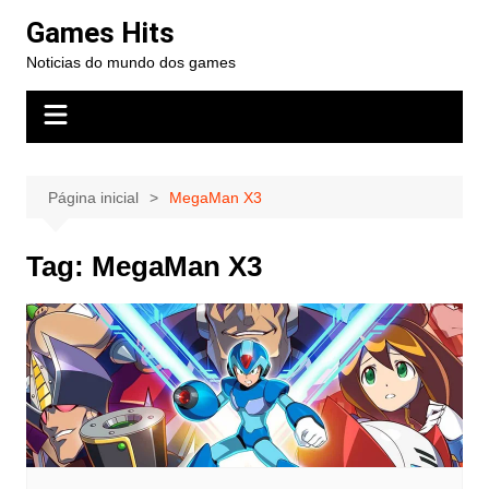
Ir
Games Hits
para
Noticias do mundo dos games
o
conteúdo
Página inicial
MegaMan X3
Tag:
MegaMan X3