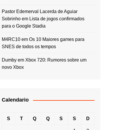
Pastor Edemerval Lacerda de Aguiar
Sobrinho
em
Lista de jogos confirmados
para o Google Stadia
M4RC10
em
Os 10 Maiores games para
SNES de todos os tempos
Dumby
em
Xbox 720: Rumores sobre um
novo Xbox
Calendario
S
T
Q
Q
S
S
D