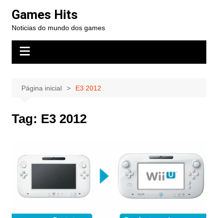
Ir
Games Hits
para
Noticias do mundo dos games
o
conteúdo
Página inicial
E3 2012
Tag:
E3 2012