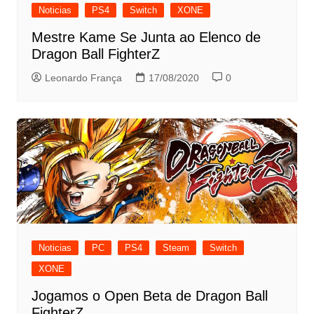
Noticias
PS4
Switch
XONE
Mestre Kame Se Junta ao Elenco de
Dragon Ball FighterZ
Leonardo França
17/08/2020
0
Noticias
PC
PS4
Steam
Switch
XONE
Jogamos o Open Beta de Dragon Ball
FighterZ