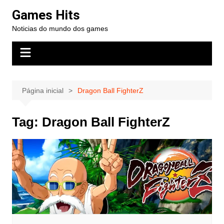
Ir
Games Hits
para
Noticias do mundo dos games
o
conteúdo
Página inicial
Dragon Ball FighterZ
Tag:
Dragon Ball FighterZ