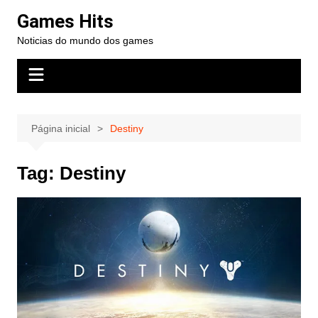
Ir
Games Hits
para
Noticias do mundo dos games
o
conteúdo
Página inicial
Destiny
Tag:
Destiny