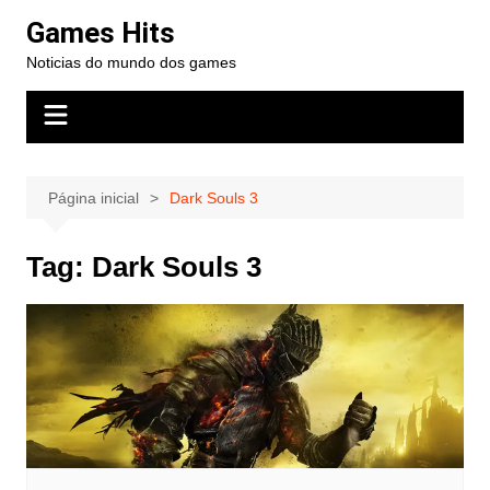
Ir
Games Hits
para
Noticias do mundo dos games
o
conteúdo
Página inicial
Dark Souls 3
Tag:
Dark Souls 3