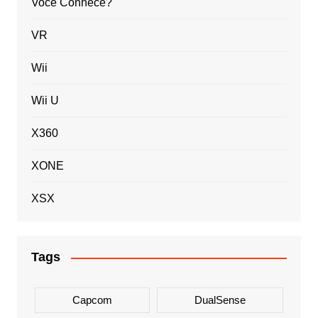
Você Conhece?
VR
Wii
Wii U
X360
XONE
XSX
Tags
Capcom
DualSense