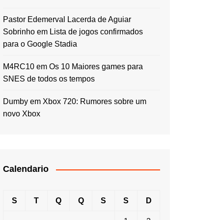
Pastor Edemerval Lacerda de Aguiar
Sobrinho
em
Lista de jogos confirmados
para o Google Stadia
M4RC10
em
Os 10 Maiores games para
SNES de todos os tempos
Dumby
em
Xbox 720: Rumores sobre um
novo Xbox
Calendario
S
T
Q
Q
S
S
D