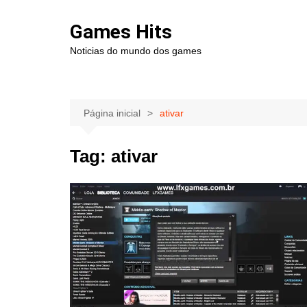
Ir
para
Games Hits
o
Noticias do mundo dos games
conteúdo
Página inicial
ativar
Tag:
ativar